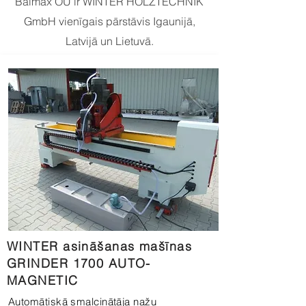
Balmax OÜ ir WINTER HOLZTECHNIK
GmbH vienīgais pārstāvis Igaunijā,
Latvijā un Lietuvā.
WINTER asināšanas mašīnas
GRINDER 1700 AUTO-
MAGNETIC
Automātiskā smalcinātāja nažu