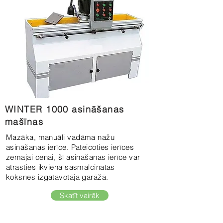
WINTER 1000 asināšanas
mašīnas
Mazāka, manuāli vadāma nažu
asināšanas ierīce. Pateicoties ierīces
zemajai cenai, šī asināšanas ierīce var
atrasties ikviena sasmalcinātas
koksnes izgatavotāja garāžā.
Skatīt vairāk