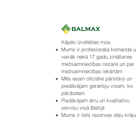
Kāpēc izvēlēties mūs:
Mums ir profesionāla komanda 
vairāk nekā 17 gadu zināšanas
mežsaimniecības nozarē un par
mežsaimniecības iekārtām
Mēs esam oficiālie pārstāvji un
piedāvājam garantiju visam, ko
pārdodam
Piedāvājam ātru un kvalitatīvu
servisu visā Baltijā
Mums ir liels rezerves daļu krāj