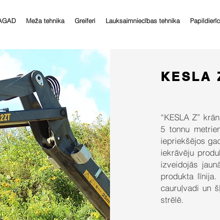
AGAD
Meža tehnika
Greiferi
Lauksaimniecības tehnika
Papildierī
KESLA Z
“KESLA Z” krānu 
5 tonnu metrie
iepriekšējos ga
iekrāvēju produk
izveidojās jaun
produkta līnija.
cauruļvadi un š
strēlē.