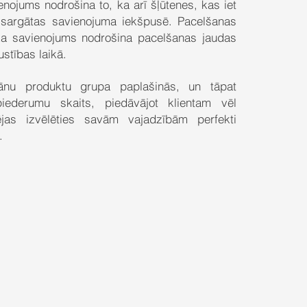
nojums nodrošina to, ka arī šļūtenes, kas iet
izsargātas savienojuma iekšpusē. Pacelšanas
ņķa savienojums nodrošina pacelšanas jaudas
kustības laikā.
nu produktu grupa paplašinās, un tāpat
piederumu skaits, piedāvājot klientam vēl
jas izvēlēties savām vajadzībām perfekti
.