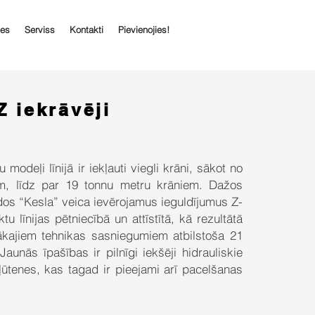
ces
Serviss
Kontakti
Pievienojies!
 iekrāvēji
modeļi līnijā ir iekļauti viegli krāni, sākot no
m, līdz par 19 tonnu metru krāniem. Dažos
dos “Kesla” veica ievērojamus ieguldījumus Z-
tu līnijas pētniecībā un attīstītā, kā rezultātā
ākajiem tehnikas sasniegumiem atbilstoša 21
 Jaunās īpašības ir pilnīgi iekšēji hidrauliskie
ļūtenes, kas tagad ir pieejami arī pacelšanas