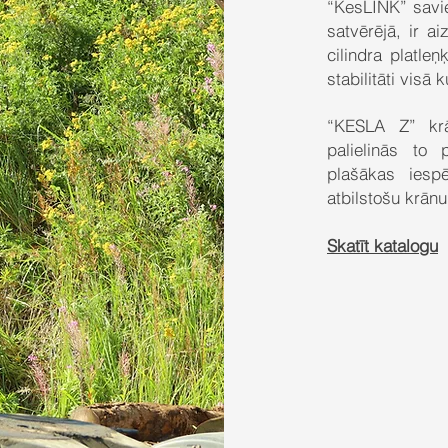
“KesLINK” savie
satvērējā, ir a
cilindra platle
stabilitāti visā 
“KESLA Z” krā
palielinās to 
plašākas iespē
atbilstošu krānu
Skatīt katalogu