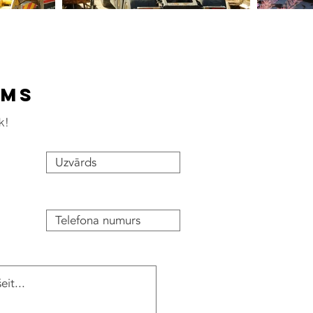
ums
k!