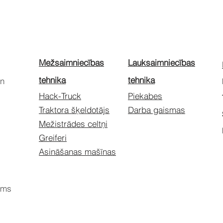
Mežsaimniecības
Lauksaimniecības
tehnika
tehnika
un
Hack-Truck
Piekabes
Traktora šķeldotājs
Darba gaismas
Mežistrādes celtņi
Greiferi
Asināšanas mašīnas
ums