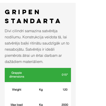
Gripen
standarta
Divi cilindri samazina satvērēja
nodilumu. Konstrukcija veidota tā, lai
satvērējs baļķi ritinātu saudzīgāk un to
nesabojātu. Satvērējs ir ideāli
piemērots ātrai un ērtai darbam ar
dažādiem materiāliem.
Grapple
015*
dimensions
Weight
Kg
120
Max load
Kg
2000