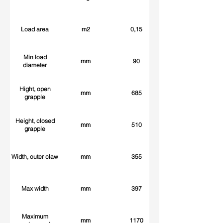
Load area
m2
0,15
Min load
mm
90
diameter
Hight, open
mm
685
grapple
Height, closed
mm
510
grapple
Width, outer claw
mm
355
Max width
mm
397
Maximum
mm
1170