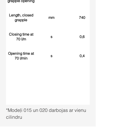
grapple opening
Length, closed
mm
740
grapple
Closing time at
s
0,6
70 l/m
Opening time at
s
0,4
70 l/min
*Modeļi 015 un 020 darbojas ar vienu
cilindru